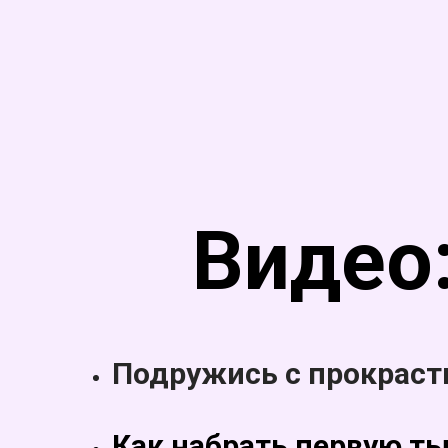
Видео
Подружись с прокрас
Как набрать первую т