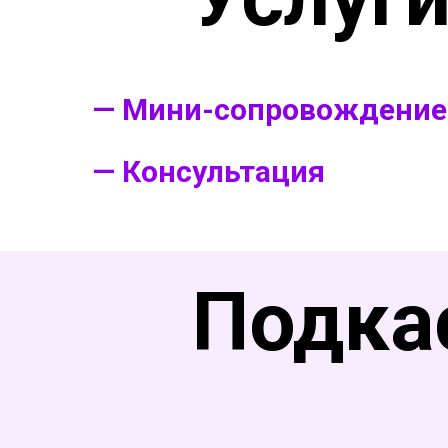
— Мини-сопровождение 
—
К
онсультация
Подка