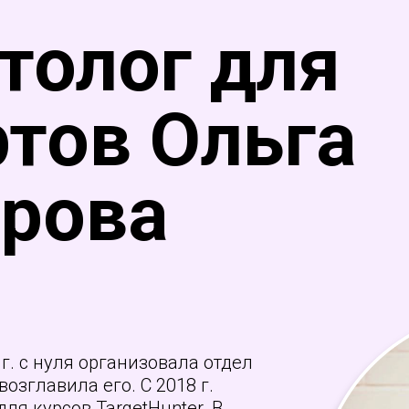
толог для
ртов Ольга
рова
 г. с нуля организовала отдел
возглавила его. С 2018 г.
я курсов TargetHunter. В